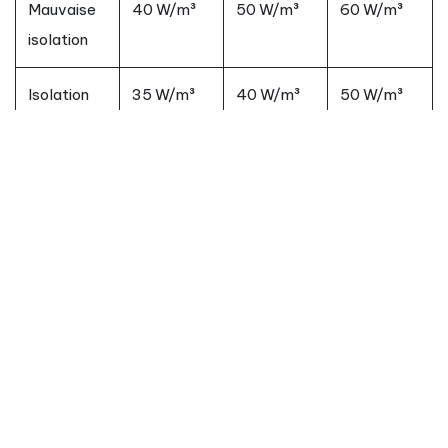
Mauvaise
40 W/m³
50 W/m³
60 W/m³
isolation
Isolation
35 W/m³
40 W/m³
50 W/m³
moyenne
Bonne
30 W/m³
35 W/m³
40 W/m³
isolation
Maison
15 W/m³
20 W/m³
25 W/m³
neuve
(RT/RE)
Formule de calcul :